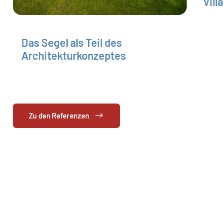
Vill
Das Segel als Teil des
Architekturkonzeptes
Zu den Referenzen