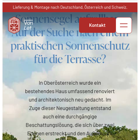
Zum
Lieferung & Montage nach Deutschland, Österreich und Schweiz.
Inhalt
Sonnensegel aufrollbar –
springen
Kontakt
Auf der Suche nach einem
praktischen Sonnenschutz
für die Terrasse?
In Oberösterreich wurde ein
bestehendes Haus umfassend renoviert
und architektonisch neu gedacht. Im
Zuge dieser Neugestaltung entstand
auch eine durchgängige
Beschattungslösung, die sich über zwei
Ebenen erstreckt und den Außenraum