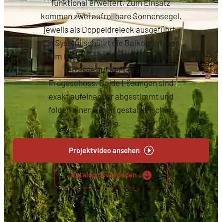
funktional erweitert. Zum Einsatz
kommen zwei aufrollbare Sonnensegel,
jeweils als Doppeldreieck ausgeführt.
Ein System schützt die Balkonterrasse
im Obergeschoss, das zweite die
Terrasse auf der Garage im
Erdgeschoss. Beide Lösungen sind
exakt aufeinander abgestimmt und
folgen einer klaren gestalterischen
Linie.
Projektvideo ansehen
Katalog downloaden